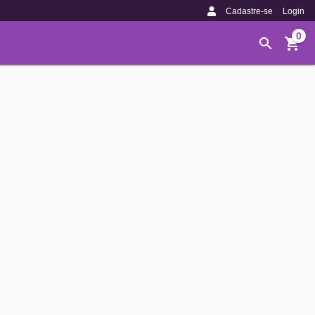
Cadastre-se
Login
0